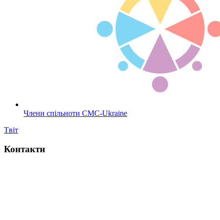
Члени спільноти CMC-Ukraine
Tвіт
Контакти