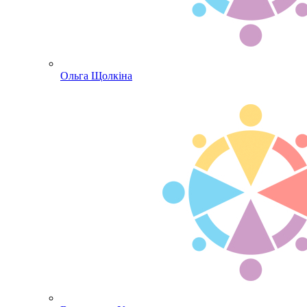
Ольга Щолкіна