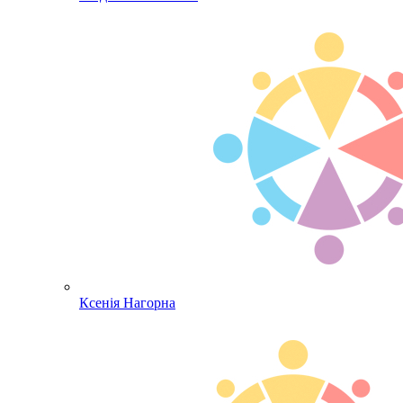
Ксенія Нагорна