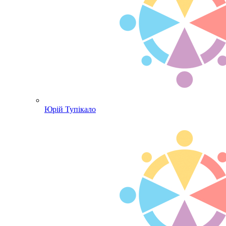
Юрій Тупікало