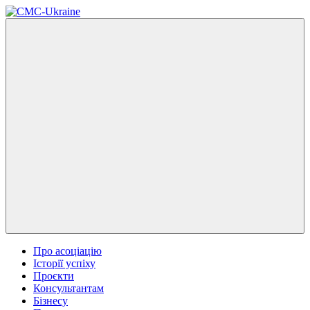
Про асоціацію
Історії успіху
Проєкти
Консультантам
Бізнесу