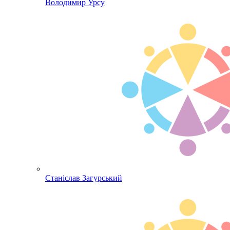
Володимир Урсу
Станіслав Загурський