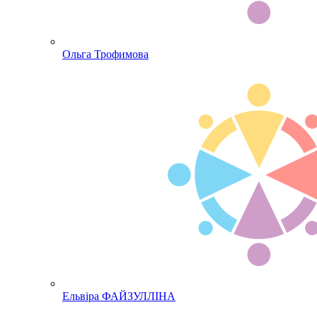
Ольга Трофимова
Ельвіра ФАЙЗУЛЛІНА