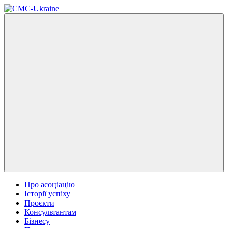
Про асоціацію
Історії успіху
Проєкти
Консультантам
Бізнесу