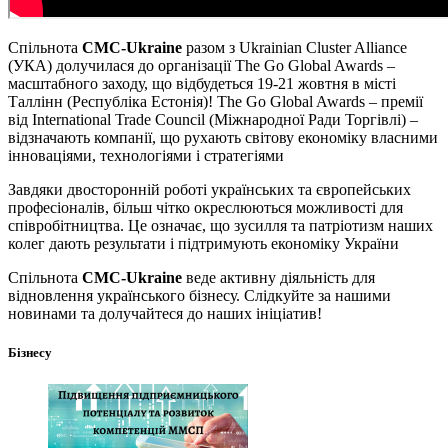
Спільнота
CMC-Ukraine
разом з Ukrainian Cluster Alliance
(УКА) долучилася до організації The Go Global Awards –
масштабного заходу, що відбудеться 19-21 жовтня в місті
Таллінн (Республіка Естонія)! The Go Global Awards – премії
від International Trade Council (Міжнародної Ради Торгівлі) –
відзначають компанії, що рухають світову економіку власними
інноваціями, технологіями і стратегіями
Завдяки двосторонній роботі українських та європейських
професіоналів, більш чітко окреслюються можливості для
співробітництва. Це означає, що зусилля та патріотизм наших
колег дають результати і підтримують економіку України
Спільнота
CMC-Ukraine
веде активну діяльність для
відновлення українського бізнесу. Слідкуйте за нашими
новинами та долучайтеся до наших ініціатив!
Бізнесу