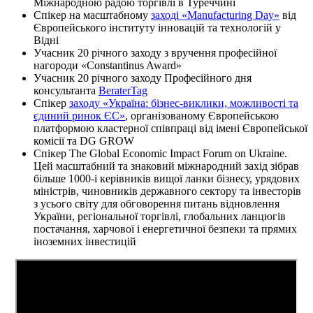
Міжнародною радою торгівлі в Туреччині
Спікер на масштабному
заході «Manufacturing Day»
від
Європейського інституту інновацій та технологій у
Відні
Учасник 20 річного заходу з вручення професійної
нагороди «Constantinus Award»
Учасник 20 річного заходу Професійного дня
консультанта
BeraterTag
Спікер
заходу «Україна: бізнес-виклики, можливості та
єдиний ринок ЄС»
, організованому Європейською
платформою кластерної співпраці від імені Європейської
комісії та DG GROW
Спікер The Global Economic Impact Forum on Ukraine.
Цей масштабний та знаковий міжнародний захід зібрав
більше 1000-і керівників вищої ланки бізнесу, урядових
міністрів, чиновників державного сектору та інвесторів
з усього світу для обговорення питань відновлення
України, регіональної торгівлі, глобальних ланцюгів
постачання, харчової і енергетичної безпеки та прямих
іноземних інвестицій