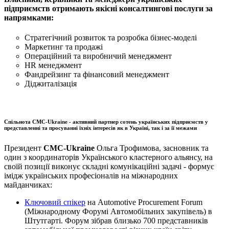
підприємств отримають якісні консалтингові послуги за
напрямками:
Стратегічний розвиток та розробка бізнес-моделі
Маркетинг та продажі
Операційний та виробничий менеджмент
HR менеджмент
Фандрейзинг та фінансовий менеджмент
Діджиталізація
Спільнота CMC-Ukraine - активний партнер сотень українських підприємств у
представленні та просуванні їхніх інтересів як в Україні, так і за її межами
Президент
CMC-Ukraine
Ольга Трофимова, засновник та
один з координаторів Українського кластерного альянсу, на
своїй позиції виконує складні комунікаційні задачі - формує
імідж українських професіоналів на міжнародних
майданчиках:
Ключовий спікер
на Automotive Procurement Forum
(Міжнародному Форумі Автомобільних закупівель) в
Штутгарті. Форум зібрав близько 700 представників