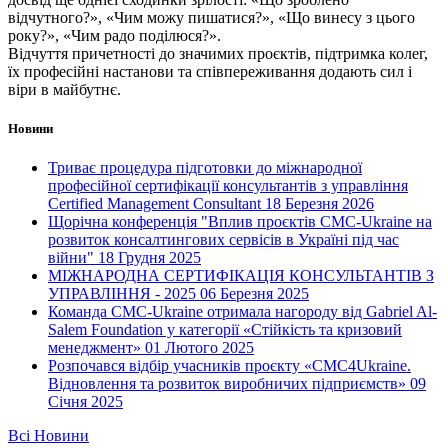
відчутного?», «Чим можу пишатися?», «Що винесу з цього
року?», «Чим радо поділюся?».
Відчуття причетності до значимих проєктів, підтримка колег,
їх професійні настанови та співпереживання додають сил і
віри в майбутнє.
Новини
Триває процедура підготовки до міжнародної
професійної сертифікації консультантів з управління
Certified Management Consultant
18 Березня 2026
Щорічна конференція "Вплив проєктів СМС-Ukraine на
розвиток консалтингових сервісів в Україні під час
війни"
18 Грудня 2025
МІЖНАРОДНА СЕРТИФІКАЦІЯ КОНСУЛЬТАНТІВ З
УПРАВЛІННЯ - 2025
06 Березня 2025
Команда СMC-Ukraine отримала нагороду від Gabriel Al-
Salem Foundation у категорії «Стійкість та кризовий
менеджмент»
01 Лютого 2025
Розпочався відбір учасників проєкту «CMC4Ukraine.
Відновлення та розвиток виробничих підприємств»
09
Січня 2025
Всі Новини