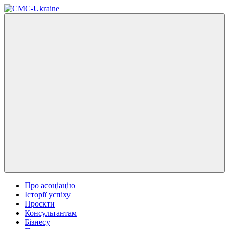
Про асоціацію
Історії успіху
Проєкти
Консультантам
Бізнесу