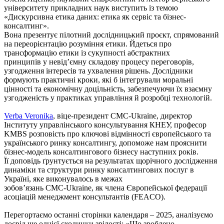
університету прикладних наук виступить із темою
«Дискурсивна етика даних: етика як сервіс та бізнес-
консалтинг».
Вона презентує пілотний дослідницький проєкт, спрямований
на переорієнтацію розуміння етики. Йдеться про
трансформацію етики із сукупності абстрактних
принципів у невід’ємну складову процесу переговорів,
узгодження інтересів та ухвалення рішень. Дослідники
формують практичні кроки, які б інтегрували моральні
цінності та економічну доцільність, забезпечуючи їх взаємну
узгодженість у практиках управління й розробці технологій.
Verba Veronika
, віце-президент СМС-Ukraine, директор
Інституту управлінського консультування КНЕУ, професор
KMBS розповість про ключові відмінності європейського та
українського ринку консалтингу, допоможе нам прояснити
бізнес-модель консалтингового бізнесу наступних років.
Її доповідь ґрунтується на результатах щорічного дослідження
динаміки та структури ринку консалтингових послуг в
Україні, яке виконувалось в межах
зобов’язань СМС-Ukraine, як члена Європейської федерації
асоціацій менеджмент консультантів (FEACO).
Перегортаємо останні сторінки календаря – 2025, аналізуємо
досвід ще однієї сходинки зрілості: «Що зроблено