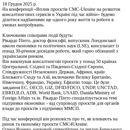
18 Грудня 2025 р.
На конференції «Вплив проєктів СМС-Ukraine на розвиток
консалтингових сервісів в Україні під час війни» будемо
ділитися надбаннями ще одного року життя та роботи в
умовах випробувань.
Ключовими спікерами події будуть:
Рікардо Пінто, доктор філософії, випускник Лондонської
школи економіки та політичних наук (LSE), консультант із
понад 30-річним досвідом роботи, який гарно обізнаний з
українським ринком.
Він виконував консалтингові проєкти у понад 50 країнах
Центральної, Східної та Південно-Східної Європи,
Співдружності Незалежних Держав, Африки, країн
Близького Сходу та Азії, включаючи Велику Британію,
Німеччину, Францію, Україну, Ефіопію тощо. Це були
завдання EC, OECD, GIZ, DFID/FDCO, UNDP, UNCTAD,
EBRD,ILO, ADB, World Bank, USAID, Danida/Ministry of
Foreign Affairs та ін. Рікардо Пінто спеціалізується на темі
підтримки економіки – від супроводу проєктів для органів
влади до проєктів з підтримки ММСП.
Під час конференції він розповість про те, як вливають на
ринок та економіку проєкти СМС4Ukraine.
Олена Яценко, науковий співробітник та лектор Бернського