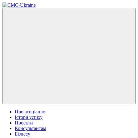
Про асоціацію
Історії успіху
Проєкти
Консультантам
Бізнесу