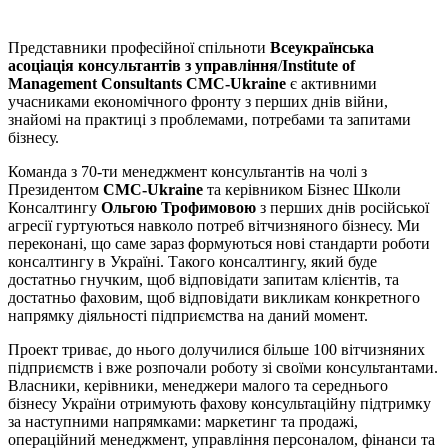
Представники професійної спільноти
Всеукраїнська
асоціація консультантів з управління
/
Institute of
Management Consultants CMC-Ukraine
є активними
учасниками економічного фронту з перших днів війни,
знайомі на практиці з проблемами, потребами та запитами
бізнесу.
Команда з 70-ти менеджмент консультантів на чолі з
Президентом
CMC-Ukraine
та керівником Бізнес Школи
Консалтингу
Ольгою Трофимовою
з перших днів російської
агресії гуртуються навколо потреб вітчизняного бізнесу. Ми
переконані, що саме зараз формуються нові стандарти роботи
консалтингу в Україні. Такого консалтингу, який буде
достатньо гнучким, щоб відповідати запитам клієнтів, та
достатньо фаховим, щоб відповідати викликам конкретного
напрямку діяльності підприємства на даний момент.
Проект триває, до нього долучилися більше 100 вітчизняних
підприємств і вже розпочали роботу зі своїми консультантами.
Власники, керівники, менеджери малого та середнього
бізнесу України отримують фахову консультаційну підтримку
за наступними напрямками: маркетинг та продажі,
операційний менеджмент, управління персоналом, фінанси та