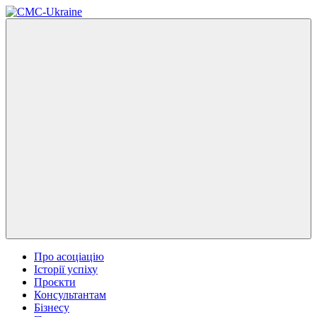
Про асоціацію
Історії успіху
Проєкти
Консультантам
Бізнесу