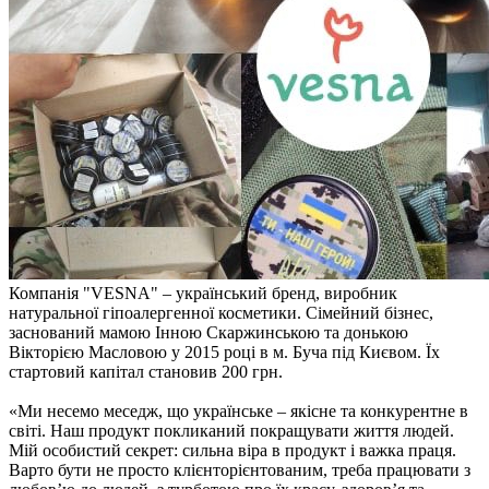
Компанія "VESNA" – український бренд, виробник
натуральної гіпоалергенної косметики. Сімейний бізнес,
заснований мамою Інною Скаржинською та донькою
Вікторією Масловою у 2015 році в м. Буча під Києвом. Їх
стартовий капітал становив 200 грн.
«Ми несемо меседж, що українське – якісне та конкурентне в
світі. Наш продукт покликаний покращувати життя людей.
Мій особистий секрет: сильна віра в продукт і важка праця.
Варто бути не просто клієнторієнтованим, треба працювати з