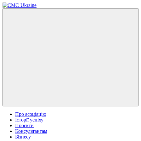
Про асоціацію
Історії успіху
Проєкти
Консультантам
Бізнесу