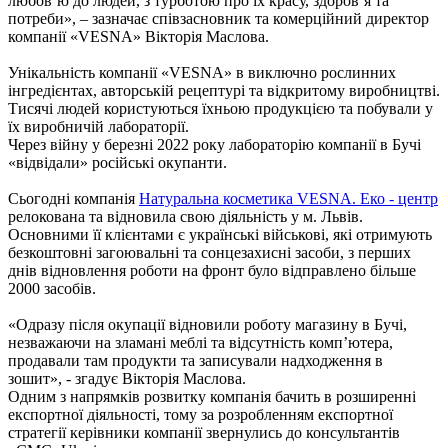
любов’ю до людей, з турботою про їх красу, здоров’я та
потреби», – зазначає співзасновник та комерційний директор
компанії «VESNA» Вікторія Маслова.
Унікальність компанії «VESNA» в виключно рослинних
інгредієнтах, авторській рецептурі та відкритому виробництві.
Тисячі людей користуються їхньою продукцією та побували у
їх виробничій лабораторії.
Через війну у березні 2022 року лабораторію компанії в Бучі
«відвідали» російські окупанти.
Сьогодні компанія
Натуральна косметика VESNA. Еко - центр
релокована та відновила свою діяльність у м. Львів.
Основними її клієнтами є українські військові, які отримують
безкоштовні загоювальні та сонцезахисні засоби, з перших
днів відновлення роботи на фронт було відправлено більше
2000 засобів.
«Одразу після окупації відновили роботу магазину в Бучі,
незважаючи на зламані меблі та відсутність комп’ютера,
продавали там продукти та записували надходження в
зошит», - згадує Вікторія Маслова.
Одним з напрямків розвитку компанія бачить в розширенні
експортної діяльності, тому за розробленням експортної
стратегії керівники компанії звернулись до консультантів