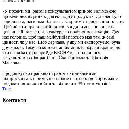
«СМС- Ukraine».
«У проекті ми, разом з консультантом Іриною Галімською,
провели аналіз ринків для експорту продуктів. Для нас було
відкриттям, наскільки багатофакторним є просування товару.
Щоб обрати правильний ринок, ми дивимось не лише на
цифри, а й на тренди, культуру та політичну ситуацію. Для
нас головне, щоб наш майбутній партнер мав такі ж самі
цінності як у нас. Щоб держава, у яку ми експортуємо, була
дружньою. Тому на консультаціях ми вже обрали країни, до
яких зовсім скоро прийде ВЕСНА», – поділилися
результатами співпраці Інна Скаржинська та Вікторія
Маслова.
Продовжуємо працювати разом з вітчизняними
підприємцями, віримо, що плідне партнерство спроможне
подолати виклики війни та відновити бізнес в Україні.
Tвіт
Контакти