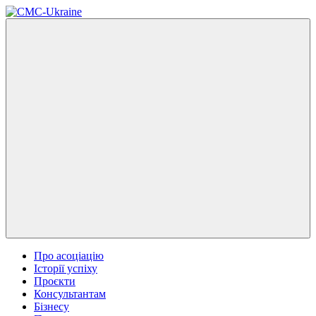
Про асоціацію
Історії успіху
Проєкти
Консультантам
Бізнесу