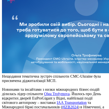
Нещодавня тематична зустріч спільноти CMC-Ukraine була
присвячена діджиталізації МСП.
Новинами та інсайтами з низки міжнародних бізнес-подій
ділилась лідер спільноти
Olga Trofymova
. Йшлось про День
відкритих дверей EuProGigant у Відні, найбільші події
світового автопрому – виставки
IAA Transportation
та
Міжнародної біржі постачальників (
#IZB2024
) в Німеччині, а