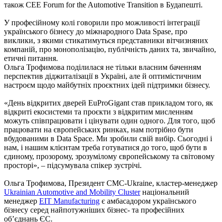
також CEE Forum for the Automotive Transition в Будапешті.
У професійному колі говорили про можливості інтеграції
українського бізнесу до міжнародного Data Spase, про
виклики, з якими стикатимуться представники вітчизняних
компаній, про монополізацію, публічність даних та, звичайно,
етичні питання.
Ольга Трофимова поділилася не тільки власним баченням
перспектив діджиталізації в Україні, але й оптимістичним
настроєм щодо майбутніх проєктних ідей підтримки бізнесу.
«День відкритих дверей EuProGigant став прикладом того, як
відкриті екосистеми та проєкти з відкритим мисленням
можуть співпрацювати і цінувати один одного. Для того, щоб
працювати на європейських ринках, нам потрібно бути
вбудованими в Data Space. Ми зробили свій вибір. Сьогодні і
нам, і нашим клієнтам треба готуватися до того, щоб бути в
єдиному, прозорому, зрозумілому європейському та світовому
просторі», – підсумувала спікер зустрічі.
Ольга Трофимова, Президент СМС-Ukraine, кластер-менеджер
Ukrainian Automotive and Mobility Cluster
національний
менеджер
EIT Manufacturing
є амбасадором українського
бізнесу серед найпотужніших бізнес- та професійних
об’єднань ЄС.