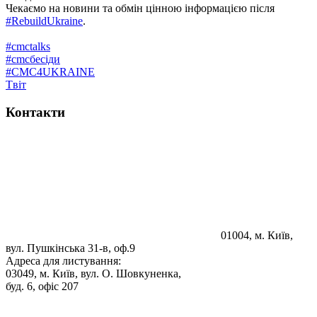
Чекаємо на новини та обмін цінною інформацією після
#RebuildUkraine
.
#cmctalks
#cmcбесіди
#CMC4UKRAINE
Tвіт
Контакти
01004, м. Київ,
вул. Пушкінська 31-в, оф.9
Адреса для листування:
03049, м. Київ, вул. О. Шовкуненка,
буд. 6, офіс 207